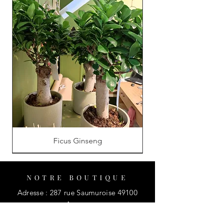
Ficus Ginseng
NOTRE BOUTIQUE
Adresse : 287 rue Saumuroise 49100
Angers
Tél :
02.41.66.38.84